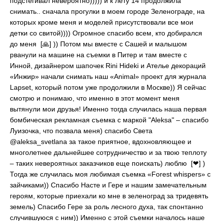
подстегивал невероятно))))) и к лету 14 продолжила
снимать.. сначала прогулки в моем городе Зеленограде, на
которых кроме меня и моделей присутствовали все мои
детки со свитой)))) Огромное спасибо всем, кто добирался
до меня [🙏] )) Потом мы вместе с Сашей и малышом
рванули на машине на съемки в Питер и там вместе с
Инной, дизайнером шапочек Rini Hideki и Ателье декораций
«Инжир» начали снимать наш «Animal» проект для журнала
Lapset, который потом уже продолжили в Москве)) Я сейчас
смотрю и понимаю, что именно в этот момент меня
вытянули мои друзья! Именно тогда случилась наша первая
бомбическая рекламная съемка с маркой "Aleksa" – спасибо
Луизочка, что позвала меня) спасибо Света
@aleksa_svetlana за такое приятное, вдохновляющее и
многолетнее дальнейшее сотрудничество и за твою теплоту
– таких невероятных заказчиков еще поискать) люблю [❤] )
Тогда же случилась моя любимая съемка «Forest whispers» с
зайчиками)) Спасибо Насте и Гере и нашим замечательным
героям, которые приехали ко мне в зеленоград за тридевять
земель) Спасибо Гере за роль лесного духа, так спонтанно
случившуюся с ним)) Именно с этой съемки началось наше