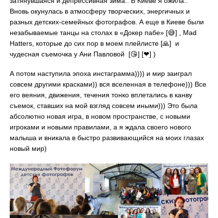
затянувшаяся и депрессивная зима.. В Киеве я ожила..
Вновь окунулась в атмосферу творческих, энергичных и
разных детских-семейных фотографов. А еще в Киеве были
незабываемые танцы на столах в «Докер пабе» [😅] , Mad
Hatters, которые до сих пор в моем плейлисте [🙏] и
чудесная съемочка у Ани Павловой [😘] [❤] )
А потом наступила эпоха инстаграмма)))) и мир заиграл
совсем другими красками)) вся вселенная в телефоне))) Все
его веяния, движения, течения тонко вплетались в канву
съемок, ставших на мой взгляд совсем иными))) Это была
абсолютно новая игра, в новом пространстве, с новыми
игроками и новыми правилами, а я ждала своего нового
малыша и вникала в быстро развивающийся на моих глазах
новый мир)