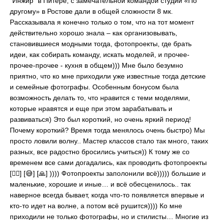
"Инжир" в Питере, с замечательной командой студии «По
другому» в Ростове дали в общей сложности 8 мк.
Рассказывала я конечно только о том, что на тот момент
действительно хорошо знала – как организовывать,
становившиеся модными тогда, фотопроекты, где брать
идеи, как собирать команду, искать моделей, и прочее-
прочее-прочее - кухня в общем))) Мне было безумно
приятно, что ко мне приходили уже известные тогда детские
и семейные фотографы. Особенным бонусом была
возможность делать то, что нравится с теми моделями,
которые нравятся и еще при этом зарабатывать и
развиваться) Это был короткий, но очень яркий период!
Почему короткий? Время тогда менялось очень быстро) Мы
просто ловили волну.. Мастер классов стало так много, таких
разных, все радостно бросились учиться)) К тому же со
временем все сами догадались, как проводить фотопроекты
[🤷‍♀] [😅] [🙏] )))) Фотопроекты заполонили всё))))) большие и
маленькие, хорошие и иные… и всё обесценилось.. так
наверное всегда бывает, когда что-то появляется впервые и
кто-то идет на волне, а потом всё рушится)))) Ко мне
приходили не только фотографы, но и стилисты… Многие из