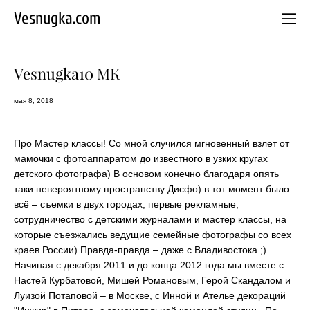
Vesnugka.com
Vesnugka10 МК
мая 8, 2018
Про Мастер классы! Со мной случился мгновенный взлет от
мамочки с фотоаппаратом до известного в узких кругах
детского фотографа) В основом конечно благодаря опять
таки невероятному пространству Дисфо) в тот момент было
всё – съемки в двух городах, первые рекламные,
сотрудничество с детскими журналами и мастер классы, на
которые съезжались ведущие семейные фотографы со всех
краев России) Правда-правда – даже с Владивостока ;)
Начиная с декабря 2011 и до конца 2012 года мы вместе с
Настей Курбатовой, Мишей Романовым, Герой Скандалом и
Луизой Потаповой – в Москве, с Инной и Ателье декораций