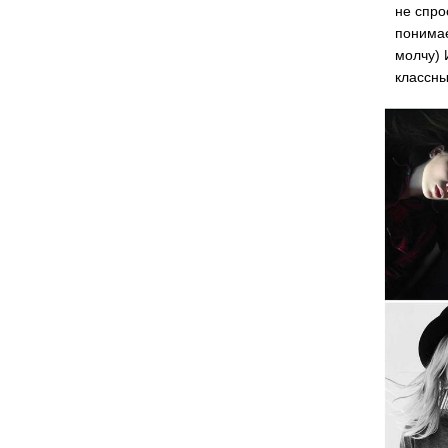
не спро
понимае
молчу) 
классны