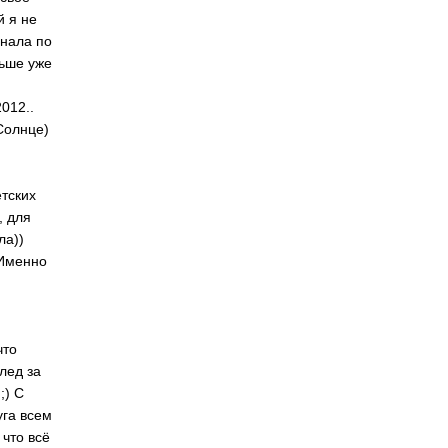
й я не
знала по
ньше уже
012..
Солнце)
етских
, для
ла))
 Именно
что
след за
;) С
уга всем
 что всё