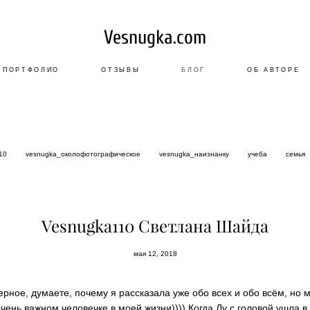
Vesnugka.com
ПОРТФОЛИО
ОТЗЫВЫ
БЛОГ
ОБ АВТОРЕ
a10
vesnugka_околофотографическое
vesnugka_наизнанку
учеба
семья
Vesnugka110 Светлана Шайда
мая 12, 2018
ерное, думаете, почему я рассказала уже обо всех и обо всём, но 
чень важном человечке в моей жизни)))) Когда Лу с головой ушла в