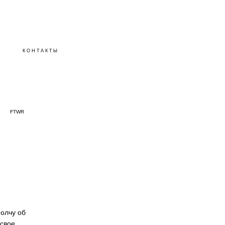
КОНТАКТЫ
FTWR
молчу об
 свое