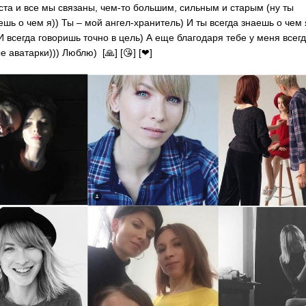
ста и все мы связаны, чем-то большим, сильным и старым (ну ты
шь о чем я)) Ты – мой ангел-хранитель) И ты всегда знаешь о чем 
И всегда говоришь точно в цель) А еще благодаря тебе у меня всегд
е аватарки))) Люблю) [🙏] [😘] [❤]