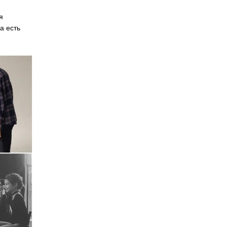
я
а есть