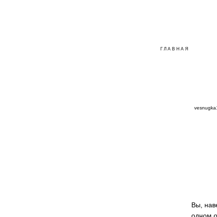
ГЛАВНАЯ
vesnugk
Вы, нав
одном о