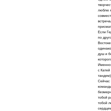
творчес
люблю я
совмест
встреча
присмат
Если Ге
по друг
Востоке
одинако
душ и б
которог
Именно 
с Катей
тандем
Сейчас 
команды
безмерн
тобой р
тобой л
сердцем