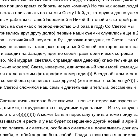
тво пришло время собирать новую команду) Но так как новых люде
 стала приглашать на съемки Свету Шайда , которую я давно уже 
ным работам с Ташей Березиной и Никой Шатовой и с которой ра
лась на съемках с периодичностью 1-3 раза в год)) Со Светой мы
ривались друг другу долго) первые наши съемки случились еще в 2
ра – величайший шоумен, а Лу – девочка-праздник, то Света – это 
ому не скажешь.. такое, как говорит мой Сенсей, «которое встает на
 и заходит на Западе», идет по своей траектории и всех согревает
во. Мой мудрая, светлая, справедливая девочка) спасительница д
ожьих коровок) Света, наверное, единственный член моей команды
о я стала детским фотографом номер один))) Всегда об этом мечта
со мной она сравнивает всех других) (хотя может я себе льщу?)))
 и Светой сложился наш самый длительный и теплый, бессменный
)
Светина жизнь активно бьет ключом – новые интересные взрослые
, съемки, сотрудничество с ведущими журналами… И я чувствую, 
о отстаю))))))))))) А может быть я перестану тупить и тоже пойду в
азвиваться и расти и у нас будет совершенно другой новый и яркий 
егко плакать и смеяться, особенно смеяться и подкалывать друг др
 любя, с тобой хорошо быть собой.. Глядя в твои глаза я понимаю,